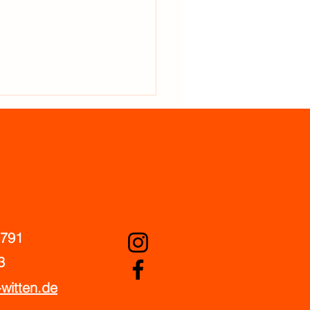
RATHAUS WITTEN -
9791
ITEKTUR, STÄDTEBAU UND
3
TEGIEN ZUR
NSTADTENTWICKLUNG
witten.de