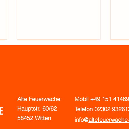
World Clean UP Day - Sa 20.09.
DAS 
Alte Feuerwache
Mobil +49 151 4146
ARCH
Ha
uptstr. 60/62
Telefon 02302 93261
STRA
58452 Witten
INNE
info@
altefeuerwache-